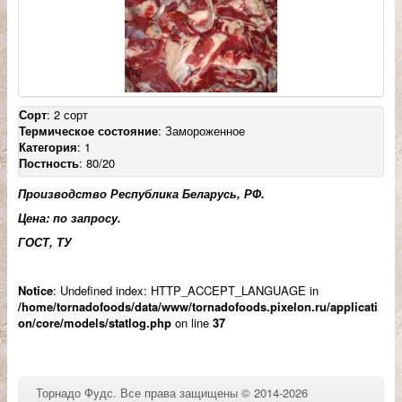
Контакты
Напишите нам
Сорт
: 2 сорт
Термическое состояние
: Замороженное
Категория
: 1
Постность
: 80/20
Производство Республика Беларусь, РФ.
Цена: по запросу.
ГОСТ, ТУ
Notice
: Undefined index: HTTP_ACCEPT_LANGUAGE in
/home/tornadofoods/data/www/tornadofoods.pixelon.ru/applicati
on/core/models/statlog.php
on line
37
Торнадо Фудс. Все права защищены © 2014-2026